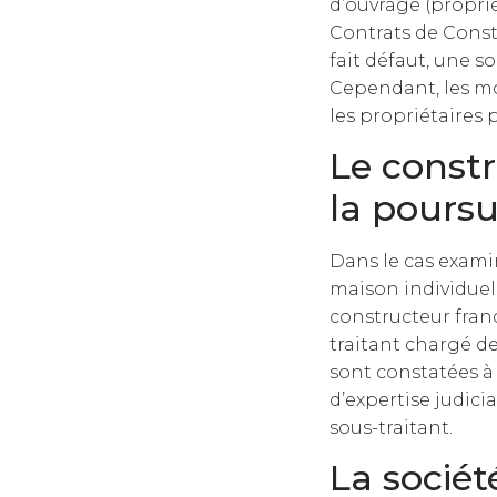
d’ouvrage (proprié
Contrats de Constr
fait défaut, une s
Cependant, les mod
les propriétaires p
Le constr
la poursu
Dans le cas exami
maison individuelle
constructeur fran
traitant chargé de
sont constatées à
d’expertise judici
sous-traitant.
La sociét