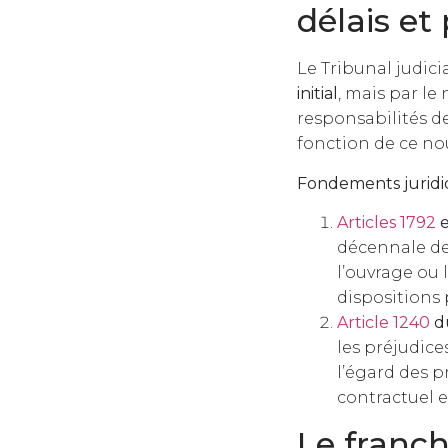
délais et
Le Tribunal judici
initial
, mais par le
responsabilités de
fonction de ce no
Fondements jurid
Articles 1792
e
décennale de
l’ouvrage ou 
dispositions 
Article 1240
du
les préjudice
l’égard des pr
contractuel e
Le franch