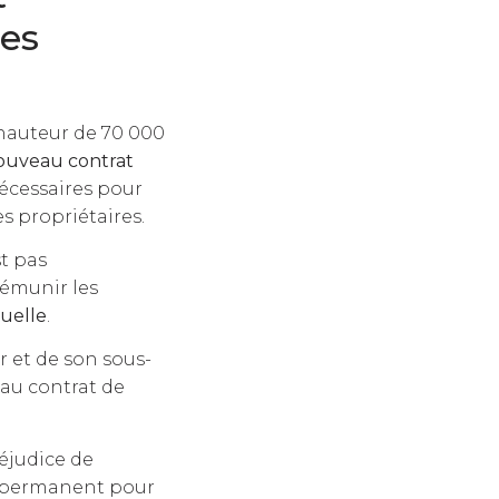
des
 hauteur de 70 000
nouveau contrat
nécessaires pour
s propriétaires.
st pas
rémunir les
duelle
.
r et de son sous-
 au contrat de
éjudice de
rt permanent pour