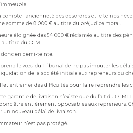
l’immeuble.
 en compte l’ancienneté des désordres et le temps néce
ne somme de 8 000 € au titre du préjudice moral.
re éloignée des 54 000 € réclamés au titre des pénal
au titre du CCMI.
t donc en demi-teinte.
prend le vœu du Tribunal de ne pas imputer les délais
iquidation de la société initiale aux repreneurs du cha
ffet entrainer des difficultés pour faire reprendre les c
ette garantie de livraison n’existe que du fait du CCMI.
 donc être entièrement opposables aux repreneurs. C
r un nouveau délai de livraison.
ommateur n’est pas protégé.