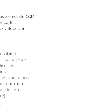
 les termes du CCMI
nce, les
e évaluées en
onsabilité
 solidité de
lisé ces
ris.
 délictuelle pour
s-traitant à
pas de lien
re).
t