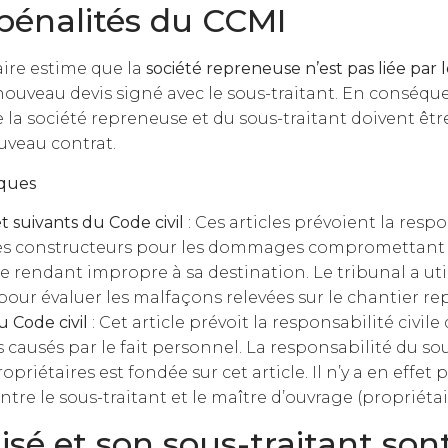
 pénalités du CCMI
aire estime que la
société repreneuse n’est pas liée par
 nouveau devis signé avec le sous-traitant. En conséque
 la société repreneuse et du sous-traitant doivent êtr
uveau contrat.
iques
t suivants du Code civil
: Ces articles prévoient la resp
s constructeurs pour les dommages compromettant la
le rendant impropre à sa destination. Le tribunal a uti
pour évaluer les malfaçons relevées sur le chantier rep
 Code civil
: Cet article prévoit la responsabilité civile
s causés par le fait personnel. La responsabilité du sou
opriétaires est fondée sur cet article. Il n’y a en effet 
ntre le sous-traitant et le maître d’ouvrage (propriétai
isé et son sous-traitant son