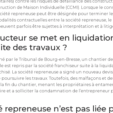
taires) contre les risques de défaillance des construc
uction de Maison Individuelle (CCMI). Lorsque le cons
ociété repreneuse peut être désignée pour terminer le
alités contractuelles entre la société repreneuse, le 
euvent parfois être sujettes à interprétation et à litig
ucteur se met en liquidatio
ite des travaux ?
né par le Tribunal de Bourg-en-Bresse, un chantier d
 est repris par la société franchiseur suite à la liquid
chisé. La société repreneuse a signé un nouveau devis 
 poursuivre les travaux. Toutefois, des malfaçons et d
 la fin du chantier, menant les propriétaires à entam
aire et a solliciter la condamnation de l’entrepreneur 
é repreneuse n’est pas liée p