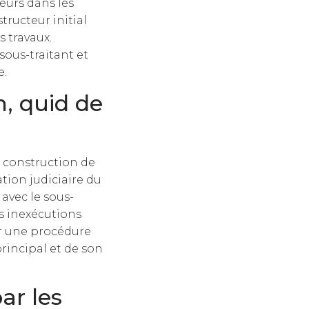
teurs dans les
tructeur initial
s travaux.
sous-traitant et
e.
n, quid de
e construction de
ation judiciaire du
avec le sous-
es inexécutions
er une procédure
principal et de son
ar les