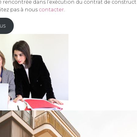
lté rencontrée dans l’exécution du contrat de constru
sitez pas à nous
contacter
.
us