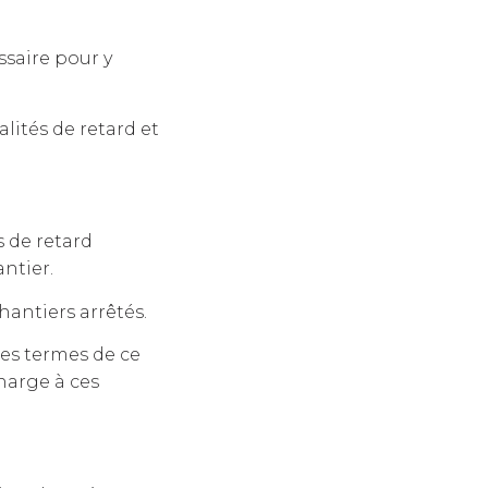
ssaire pour y
ités de retard et
 de retard
ntier.
hantiers arrêtés.
 Les termes de ce
harge à ces