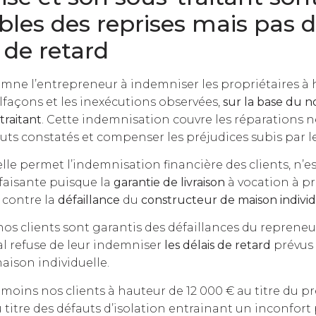
les des reprises mais pas 
 de retard
mne l’entrepreneur à indemniser les propriétaires à
lfaçons et les inexécutions observées,
sur la base du 
traitant
. Cette indemnisation couvre les réparations 
ts constatés et compenser les préjudices subis par le
 elle permet l’indemnisation financière des clients, n’e
faisante puisque la
garantie de livraison
à vocation à p
 contre la
défaillance
du
constructeur de maison indivi
i nos clients sont garantis des défaillances du repreneu
nal refuse de leur indemniser
les délais de retard
prévus
aison individuelle.
moins nos clients à hauteur de 12 000 € au titre du pr
u titre des défauts d’isolation entrainant un inconfo